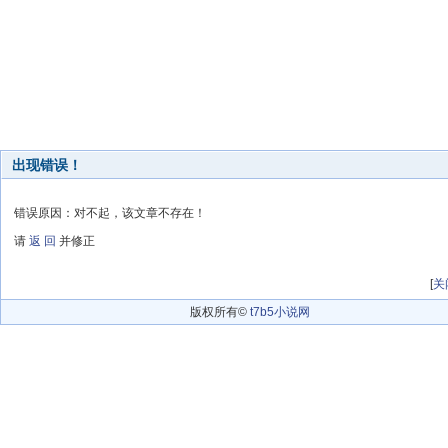
出现错误！
错误原因：对不起，该文章不存在！
请
返 回
并修正
[
关
版权所有©
t7b5小说网