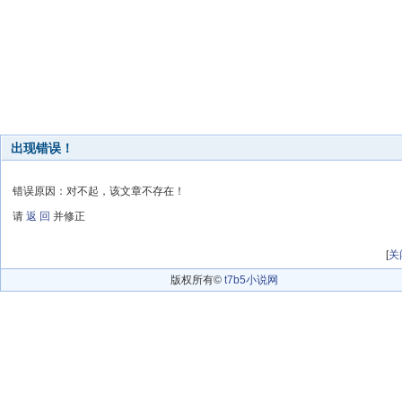
出现错误！
错误原因：对不起，该文章不存在！
请
返 回
并修正
[
关
版权所有©
t7b5小说网