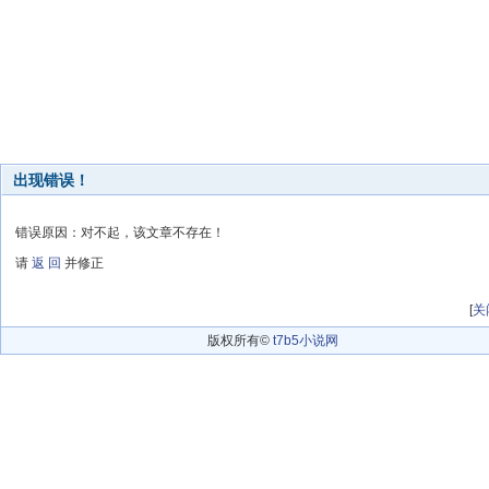
出现错误！
错误原因：对不起，该文章不存在！
请
返 回
并修正
[
关
版权所有©
t7b5小说网