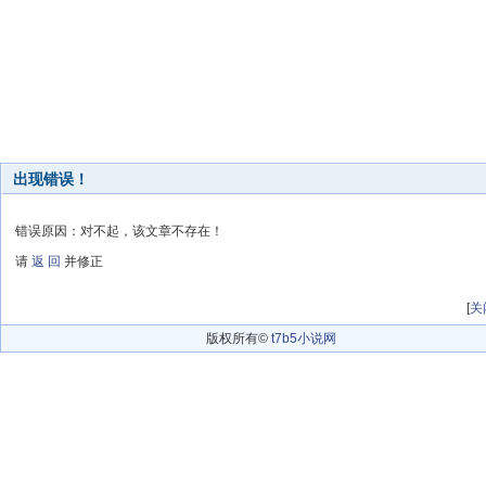
出现错误！
错误原因：对不起，该文章不存在！
请
返 回
并修正
[
关
版权所有©
t7b5小说网