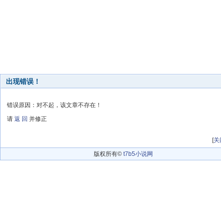
出现错误！
错误原因：对不起，该文章不存在！
请
返 回
并修正
[
关
版权所有©
t7b5小说网