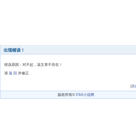
出现错误！
错误原因：对不起，该文章不存在！
请
返 回
并修正
[
关
版权所有©
t7b5小说网