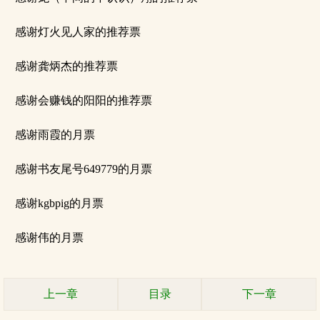
感谢灯火见人家的推荐票
感谢龚炳杰的推荐票
感谢会赚钱的阳阳的推荐票
感谢雨霞的月票
感谢书友尾号649779的月票
感谢kgbpig的月票
感谢伟的月票
上一章
目录
下一章