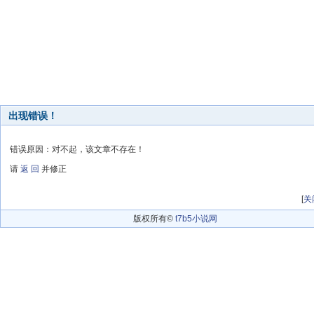
出现错误！
错误原因：对不起，该文章不存在！
请
返 回
并修正
[
关
版权所有©
t7b5小说网